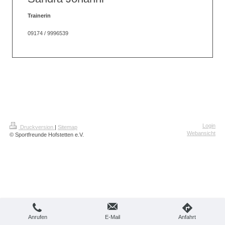
Trainerin
09174 / 9996539
Login
Druckversion
|
Sitemap
Webansicht
© Sportfreunde Hofstetten e.V.
Anrufen
E-Mail
Anfahrt